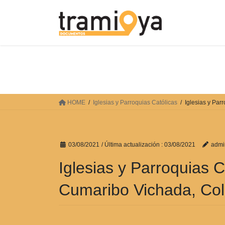
Saltar
Saltar
al
a
contenido
la
navegación
HOME
Iglesias y Parroquias Católicas
Iglesias y Par
03/08/2021
/ Última actualización :
03/08/2021
admi
Iglesias y Parroquias 
Cumaribo Vichada, Col