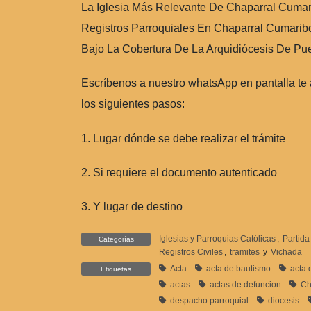
La Iglesia Más Relevante De Chaparral Cumar
Registros Parroquiales En Chaparral Cumarib
Bajo La Cobertura De La Arquidiócesis De Pue
Escríbenos a nuestro whatsApp en pantalla te
los siguientes pasos:
1. Lugar dónde se debe realizar el trámite
2. Si requiere el documento autenticado
3. Y lugar de destino
Iglesias y Parroquias Católicas
,
Partid
Categorías
Registros Civiles
,
tramites
y
Vichada
Acta
acta de bautismo
acta 
Etiquetas
actas
actas de defuncion
Ch
despacho parroquial
diocesis