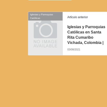
Iglesias y Parroquias
Artículo anterior
Católicas
Iglesias y Parroquias
Católicas en Santa
Rita Cumaribo
Vichada, Colombia |
03/08/2021