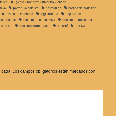
tólica
iglesia Chaparral Cumaribo Vichada
amiya
parroquia catolica
parroquias
partida de bautismo
de bautismo en colombia
registraduria
registro civil
e matrimonio
registro de nacido vivo
registro de nacimiento
historicos
registros parroquiales
Sefardí
tramiya
licada.
Los campos obligatorios están marcados con
*