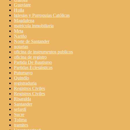
Guaviare
Huila
Iglesias y Parroquias Católicas
Magdalena
matricula inmobiliaria
Meta
Nariño
Norte de Santander
notarias
oficina de instrumentos publicos
oficina de registro
Partida De Bautismo
Partidas Eclesiásticas
Putumayo
Quindío
registraduria
Registros Civiles
Registros Civiles
Risaralda
Santander
sefardí
Sucre
Tolima
tramites