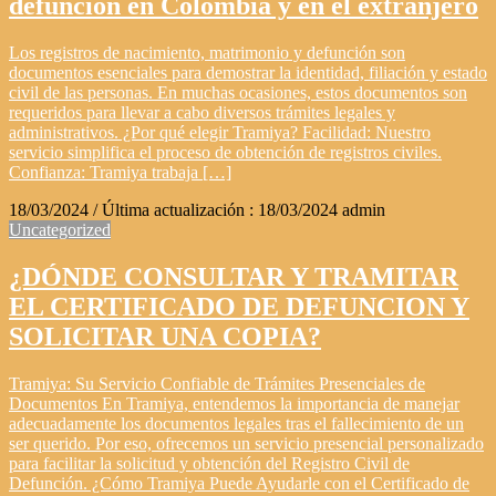
defunción en Colombia y en el extranjero
Los registros de nacimiento, matrimonio y defunción son
documentos esenciales para demostrar la identidad, filiación y estado
civil de las personas. En muchas ocasiones, estos documentos son
requeridos para llevar a cabo diversos trámites legales y
administrativos. ¿Por qué elegir Tramiya? Facilidad: Nuestro
servicio simplifica el proceso de obtención de registros civiles.
Confianza: Tramiya trabaja […]
18/03/2024
/ Última actualización :
18/03/2024
admin
Uncategorized
¿DÓNDE CONSULTAR Y TRAMITAR
EL CERTIFICADO DE DEFUNCION Y
SOLICITAR UNA COPIA?
Tramiya: Su Servicio Confiable de Trámites Presenciales de
Documentos En Tramiya, entendemos la importancia de manejar
adecuadamente los documentos legales tras el fallecimiento de un
ser querido. Por eso, ofrecemos un servicio presencial personalizado
para facilitar la solicitud y obtención del Registro Civil de
Defunción. ¿Cómo Tramiya Puede Ayudarle con el Certificado de