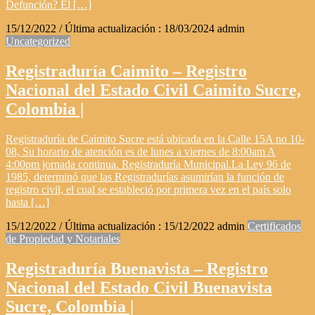
Defunción? El […]
15/12/2022
/ Última actualización :
18/03/2024
admin
Uncategorized
Registraduría Caimito – Registro
Nacional del Estado Civil Caimito Sucre,
Colombia |
Registraduría de Caimito Sucre está ubicada en la Calle 15A no 10-
08, Su horario de atención es de lunes a viernes de 8:00am A
4:00pm jornada continua. Registraduría Municipal.La Ley 96 de
1985, determinó que las Registradurías asumirían la función de
registro civil, el cual se estableció por primera vez en el país solo
hasta […]
15/12/2022
/ Última actualización :
15/12/2022
admin
Certificados
de Propiedad y Notariales
Registraduría Buenavista – Registro
Nacional del Estado Civil Buenavista
Sucre, Colombia |