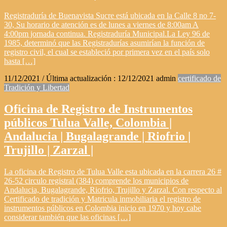
Registraduría de Buenavista Sucre está ubicada en la Calle 8 no 7-
30, Su horario de atención es de lunes a viernes de 8:00am A
4:00pm jornada continua. Registraduría Municipal.La Ley 96 de
1985, determinó que las Registradurías asumirían la función de
registro civil, el cual se estableció por primera vez en el país solo
hasta […]
11/12/2021
/ Última actualización :
12/12/2021
admin
certificado de
Tradición y Libertad
Oficina de Registro de Instrumentos
públicos Tulua Valle, Colombia |
Andalucia | Bugalagrande | Riofrio |
Trujillo | Zarzal |
La oficina de Registro de Tulua Valle esta ubicada en la carrera 26 #
26-52 circulo registral (384) comprende los municipios de
Andalucia, Bugalagrande, Riofrio, Trujillo y Zarzal. Con respecto al
Certificado de tradición y Matricula inmobiliaria el registro de
instrumentos públicos en Colombia inicio en 1970 y hoy cabe
considerar también que las oficinas […]