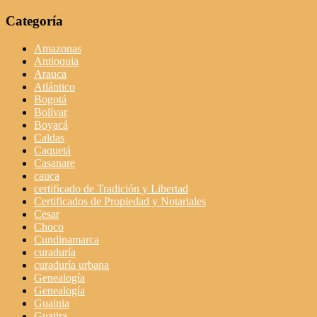
Categoría
Amazonas
Antioquia
Arauca
Atlántico
Bogotá
Bolívar
Boyacá
Caldas
Caquetá
Casanare
cauca
certificado de Tradición y Libertad
Certificados de Propiedad y Notariales
Cesar
Choco
Cundinamarca
curaduría
curaduría urbana
Genealogía
Genealogía
Guainia
Guajira