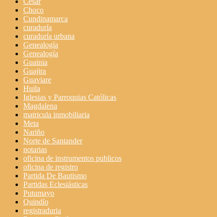
Cesar
Choco
Cundinamarca
curaduría
curaduría urbana
Genealogía
Genealogía
Guainia
Guajira
Guaviare
Huila
Iglesias y Parroquias Católicas
Magdalena
matricula inmobiliaria
Meta
Nariño
Norte de Santander
notarias
oficina de instrumentos publicos
oficina de registro
Partida De Bautismo
Partidas Eclesiásticas
Putumayo
Quindío
registraduria