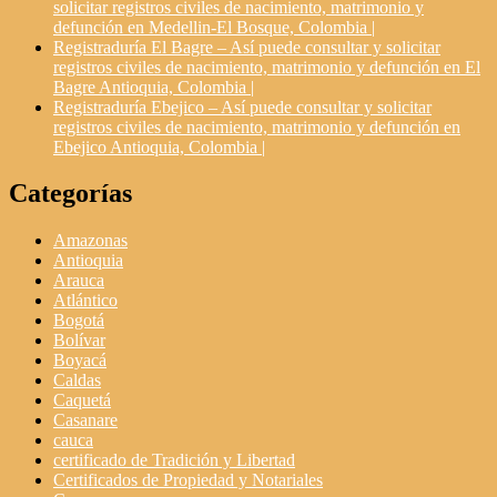
solicitar registros civiles de nacimiento, matrimonio y
defunción en Medellin-El Bosque, Colombia |
Registraduría El Bagre – Así puede consultar y solicitar
registros civiles de nacimiento, matrimonio y defunción en El
Bagre Antioquia, Colombia |
Registraduría Ebejico – Así puede consultar y solicitar
registros civiles de nacimiento, matrimonio y defunción en
Ebejico Antioquia, Colombia |
Categorías
Amazonas
Antioquia
Arauca
Atlántico
Bogotá
Bolívar
Boyacá
Caldas
Caquetá
Casanare
cauca
certificado de Tradición y Libertad
Certificados de Propiedad y Notariales