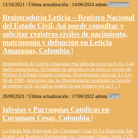
12/10/2021
/ Última actualización :
14/06/2024
admin
Amazonas
Registraduría Leticia – Registro Nacional
del Estado Civil, Así puede consultar y
solicitar registros civiles de nacimiento,
matrimonio y defunción en Leticia
Amazonas, Colombia |
Registraduría de Leticia Amazonas está ubicada en la cra 8 no. 6-44
barrio punta brava, Su horario de atención es de lunes a viernes de
8:00am A 4:00pm jornada continua. Registraduria especial. La Ley
96 de 1985, determinó que las Registradurías asumirían la función
de registro civil, el cual se estableció por primera vez en […]
20/09/2021
/ Última actualización :
17/09/2022
admin
Cesar
Iglesias y Parroquias Católicas en
Curumaní Cesar, Colombia |
La Iglesia Más Relevante De Curumaní Cesar Es La Parroquia San
Roque Los Registros Parroquiales en Curumaní Datan Desde 1579