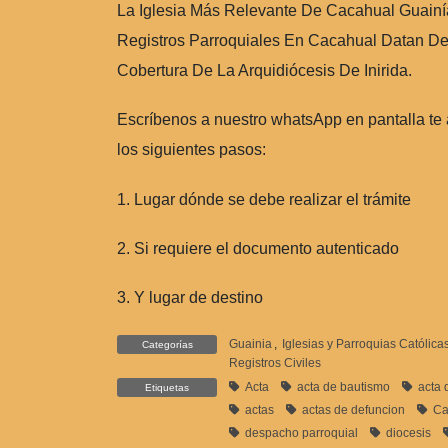
La Iglesia Más Relevante De Cacahual Guainí
Registros Parroquiales En Cacahual Datan De
Cobertura De La Arquidiócesis De Inirida.
Escríbenos a nuestro whatsApp en pantalla te
los siguientes pasos:
1. Lugar dónde se debe realizar el trámite
2. Si requiere el documento autenticado
3. Y lugar de destino
Guainia
,
Iglesias y Parroquias Católica
Categorías
Registros Civiles
Acta
acta de bautismo
acta 
Etiquetas
actas
actas de defuncion
Ca
despacho parroquial
diocesis