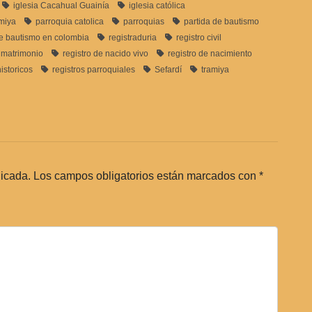
iglesia Cacahual Guainía
iglesia católica
amiya
parroquia catolica
parroquias
partida de bautismo
de bautismo en colombia
registraduria
registro civil
e matrimonio
registro de nacido vivo
registro de nacimiento
historicos
registros parroquiales
Sefardí
tramiya
licada.
Los campos obligatorios están marcados con
*