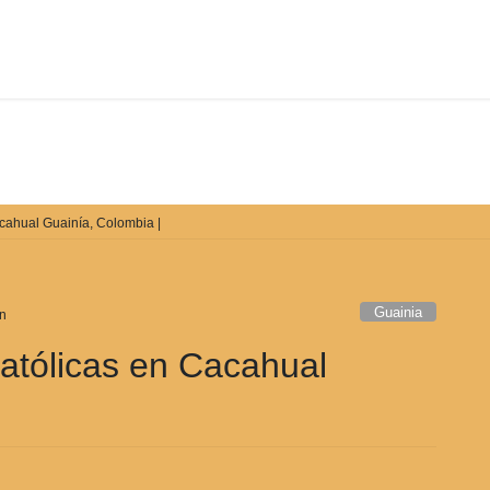
De qué manera podemos ayudarle
acahual Guainía, Colombia |
Guainia
n
Católicas en Cacahual