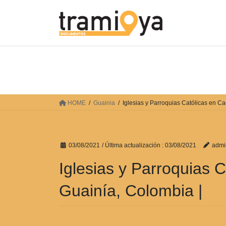
Saltar
Saltar
al
a
contenido
la
navegación
HOME
Guainia
Iglesias y Parroquias Católicas en C
03/08/2021
/ Última actualización :
03/08/2021
admi
Iglesias y Parroquias 
Guainía, Colombia |