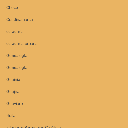
Choco
Cundinamarca
curaduría
curaduría urbana
Genealogía
Genealogía
Guainia
Guajira
Guaviare
Huila
Iglesias y Parroquias Católicas