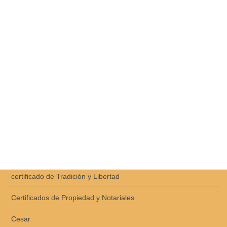
Atlántico
Bogotá
Bolívar
Boyacá
Caldas
Caquetá
Casanare
cauca
certificado de Tradición y Libertad
Certificados de Propiedad y Notariales
Cesar