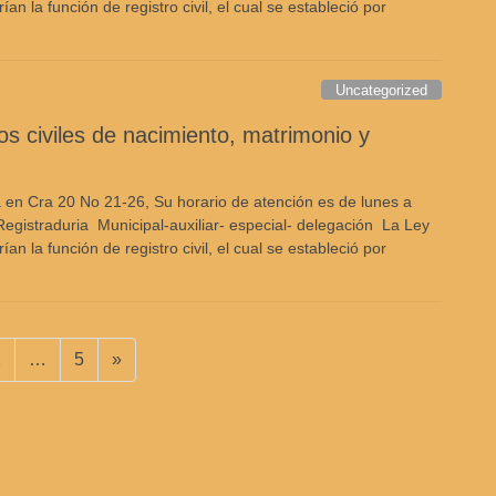
 la función de registro civil, el cual se estableció por
Uncategorized
ros civiles de nacimiento, matrimonio y
 en Cra 20 No 21-26, Su horario de atención es de lunes a
egistraduria Municipal-auxiliar- especial- delegación La Ley
 la función de registro civil, el cual se estableció por
a
ágina
Página
2
…
5
»