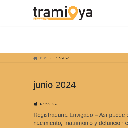
Saltar
Saltar
al
a
contenido
la
navegación
HOME
junio 2024
junio 2024
07/06/2024
Registraduría Envigado – Así puede con
nacimiento, matrimonio y defunción e