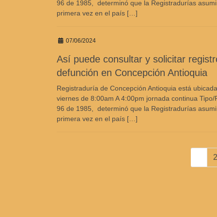
96 de 1985, determinó que la Registradurías asumirían
primera vez en el país […]
07/06/2024
Así puede consultar y solicitar regist
defunción en Concepción Antioquia
Registraduría de Concepción Antioquia está ubicada
viernes de 8:00am A 4:00pm jornada continua Tipo/R
96 de 1985, determinó que la Registradurías asumirían
primera vez en el país […]
Navegación
Págin
P
1
de
entradas