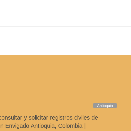
De qué manera podemos ayudarle
Antioquia
sultar y solicitar registros civiles de
n Envigado Antioquia, Colombia |