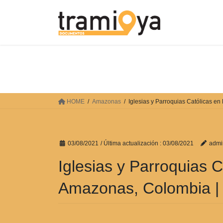
Saltar
Saltar
al
a
contenido
la
navegación
HOME
Amazonas
Iglesias y Parroquias Católicas en
03/08/2021
/ Última actualización :
03/08/2021
admi
Iglesias y Parroquias C
Amazonas, Colombia |