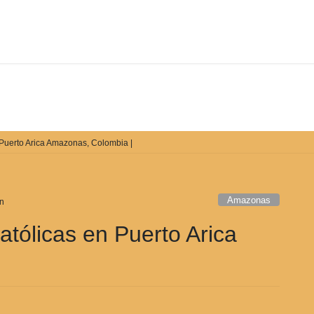
De qué manera podemos ayudarle
 Puerto Arica Amazonas, Colombia |
Amazonas
n
atólicas en Puerto Arica