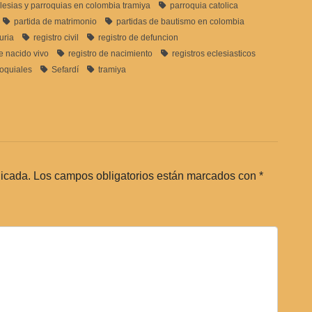
glesias y parroquias en colombia tramiya
parroquia catolica
partida de matrimonio
partidas de bautismo en colombia
uria
registro civil
registro de defuncion
de nacido vivo
registro de nacimiento
registros eclesiasticos
roquiales
Sefardí
tramiya
licada.
Los campos obligatorios están marcados con
*