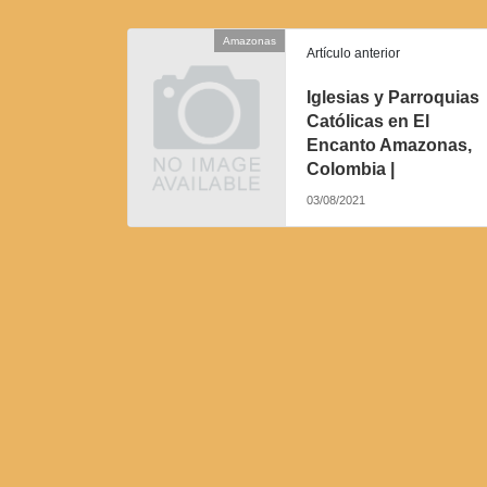
Amazonas
Artículo anterior
Iglesias y Parroquias
Católicas en El
Encanto Amazonas,
Colombia |
03/08/2021