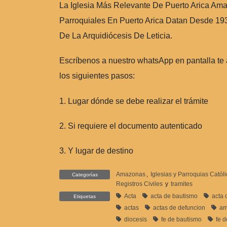
La Iglesia Más Relevante De Puerto Arica Ama
Parroquiales En Puerto Arica Datan Desde 193
De La Arquidiócesis De Leticia.
Escríbenos a nuestro whatsApp en pantalla te
los siguientes pasos:
1. Lugar dónde se debe realizar el trámite
2. Si requiere el documento autenticado
3. Y lugar de destino
Amazonas
,
Iglesias y Parroquias Catól
Categorías
Registros Civiles
y
tramites
Acta
acta de bautismo
acta 
Etiquetas
actas
actas de defuncion
am
diocesis
fe de bautismo
fe d